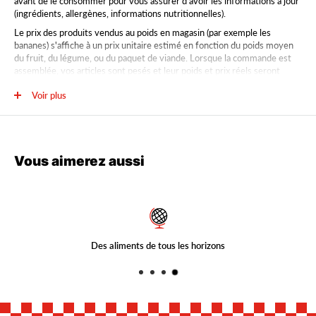
avant de le consommer pour vous assurer d’avoir les informations à jour
(ingrédients, allergènes, informations nutritionnelles).
Le prix des produits vendus au poids en magasin (par exemple les
bananes) s'affiche à un prix unitaire estimé en fonction du poids moyen
du fruit, du légume, ou du paquet de viande. Lorsque la commande est
assemblée, vos articles sont pesés et leur poids et prix réels seront
facturés et mis à jour sur votre reçu final. Le poids estimé se retrouve
Voir plus
sur la page produit. Par exemple, le poids estimé d’une banane est de
Approx gr: 190.
Vous aimerez aussi
ns
Préparez votre visite en découvrant nos pro