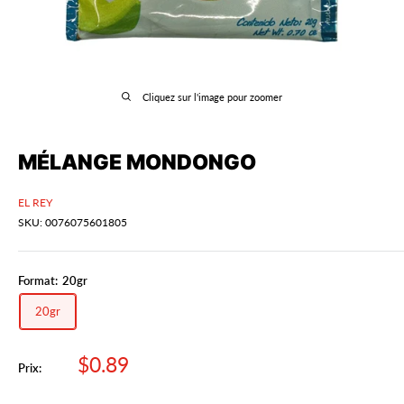
Cliquez sur l'image pour zoomer
MÉLANGE MONDONGO
EL REY
SKU:
0076075601805
Format:
20gr
20gr
Prix
$0.89
Prix:
réduit